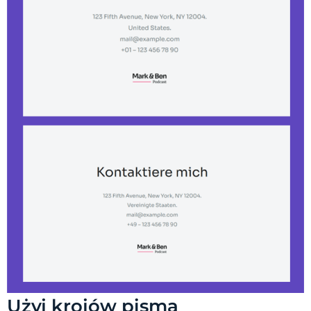
Użyj krojów pisma