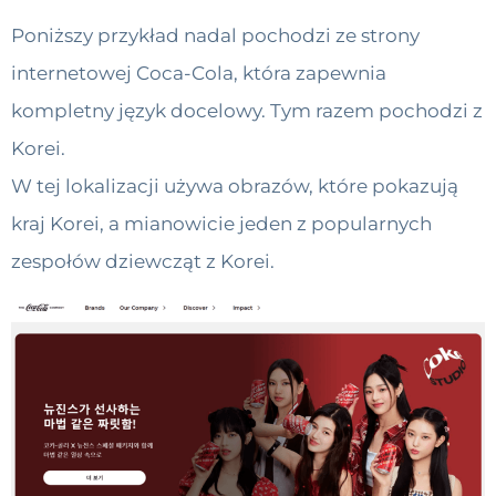
Poniższy przykład nadal pochodzi ze strony
internetowej Coca-Cola, która zapewnia
kompletny język docelowy. Tym razem pochodzi z
Korei.
W tej lokalizacji używa obrazów, które pokazują
kraj Korei, a mianowicie jeden z popularnych
zespołów dziewcząt z Korei.