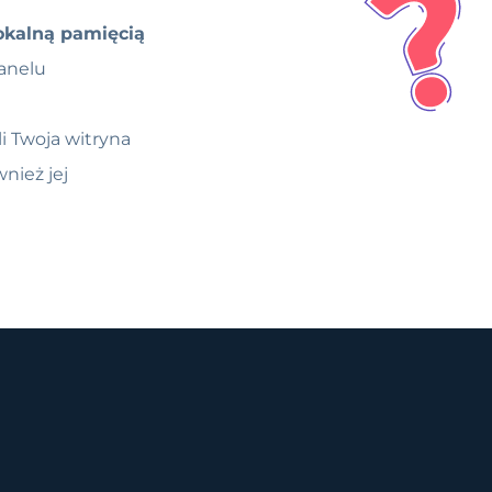
okalną pamięcią
panelu
i Twoja witryna
nież jej