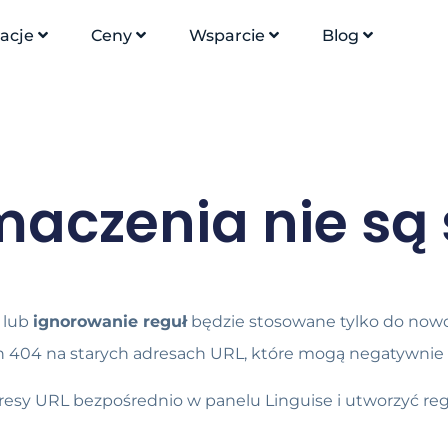
racje
Ceny
Wsparcie
Blog
maczenia nie są
lub
ignorowanie reguł
będzie stosowane tylko do no
on 404 na starych adresach URL, które mogą negatywnie
resy URL bezpośrednio w panelu Linguise i utworzyć re