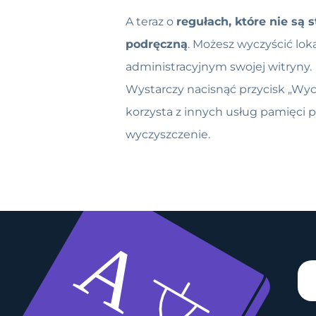
A teraz o
regułach, które nie są
podręczną
. Możesz wyczyścić lo
administracyjnym swojej witryny.
Wystarczy nacisnąć przycisk „Wyc
korzysta z innych usług pamięci p
wyczyszczenie.