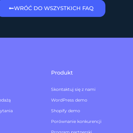
WRÓĆ DO WSZYSTKICH FAQ
Produkt
Skontaktuj się z nami
edażą
WordPress demo
ytania
Shopify demo
Porównanie konkurencji
Program partnerski