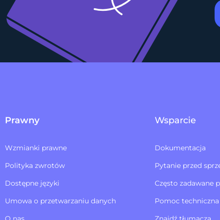
Prawny
Wsparcie
Wzmianki prawne
Dokumentacja
Polityka zwrotów​
Pytanie przed sprz
Dostępne języki
Często zadawane p
Umowa o przetwarzaniu danych
Pomoc techniczna
O nas
Znajdź tłumacza