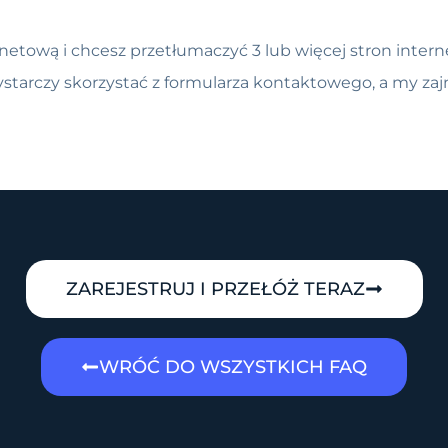
ernetową i chcesz przetłumaczyć 3 lub więcej stron int
starczy skorzystać z formularza kontaktowego, a my zaj
ZAREJESTRUJ I PRZEŁÓŻ TERAZ
WRÓĆ DO WSZYSTKICH FAQ