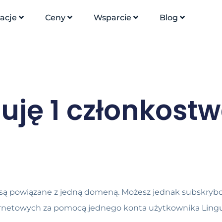
racje
Ceny
Wsparcie
Blog
uję 1 członkost
eń są powiązane z jedną domeną. Możesz jednak subskry
ternetowych za pomocą jednego konta użytkownika Lingui