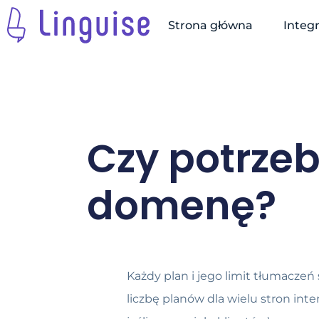
Strona główna
Integ
Czy potrzeb
domenę?
Każdy plan i jego limit tłumacz
liczbę planów dla wielu stron in