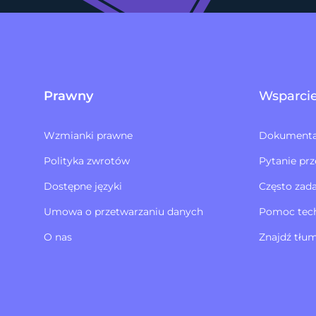
Prawny
Wsparci
Wzmianki prawne
Dokumenta
Polityka zwrotów​
Pytanie prz
Dostępne języki
Często zad
Umowa o przetwarzaniu danych
Pomoc tec
O nas
Znajdź tłu