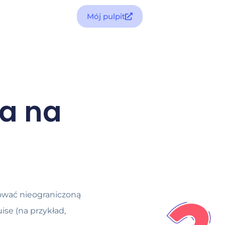
Mój pulpit
wa na
bować nieograniczoną
se (na przykład,