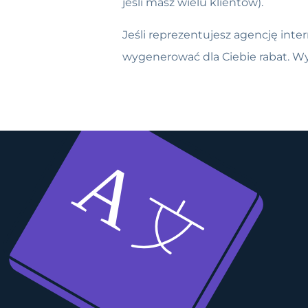
jeśli masz wielu klientów).
Jeśli reprezentujesz agencję int
wygenerować dla Ciebie rabat. Wy