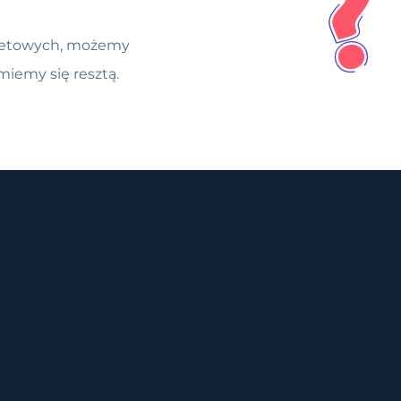
ernetowych, możemy
miemy się resztą.