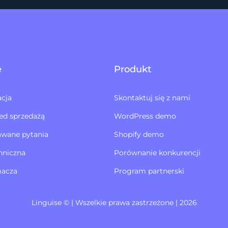
e
Produkt
cja
Skontaktuj się z nami
ed sprzedażą
WordPress demo
awane pytania
Shopify demo
hniczna
Porównanie konkurencji
macza
Program partnerski
Linguise © | Wszelkie prawa zastrzeżone | 2026