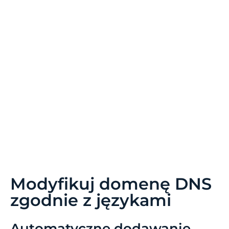
skonfigurowanych języków ma duży wpływ na
SEO. Jeśli podczas konfiguracji języków
tłumaczenia masz dużą liczbę zindeksowanych
stron (>500), przetworzenie ich przez
wyszukiwarkę może zająć dużo czasu. Może to
wpłynąć na SEO w języku źródłowym. Dlatego
zalecamy dodanie na początku maksymalnie 5
języków, a następnie, gdy strona zostanie
zindeksowana, możesz dodawać języki partiami po
3 języki miesięcznie.
Modyfikuj domenę DNS
zgodnie z językami
Automatyczne dodawanie