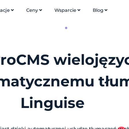
racje
Ceny
Wsparcie
Blog
yroCMS wielojęz
omatycznemu tłu
Linguise