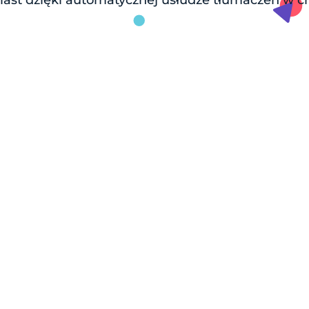
st dzięki automatycznej usłudze tłumaczeń w chmu