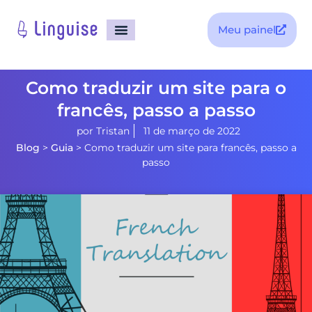
Meu painel
Como traduzir um site para o
francês, passo a passo
por
Tristan
11 de março de 2022
Blog
>
Guia
>
Como traduzir um site para francês, passo a
passo