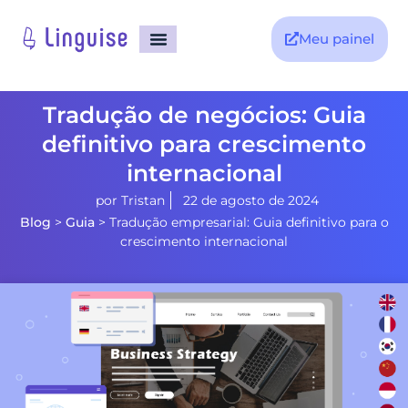
Meu painel
Tradução de negócios: Guia
definitivo para crescimento
internacional
por
Tristan
22 de agosto de 2024
Blog
>
Guia
>
Tradução empresarial: Guia definitivo para o
crescimento internacional