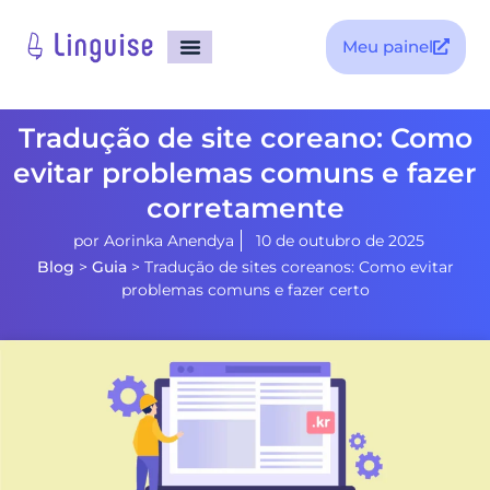
Meu painel
Tradução de site coreano: Como
evitar problemas comuns e fazer
corretamente
por
Aorinka Anendya
10 de outubro de 2025
Blog
>
Guia
>
Tradução de sites coreanos: Como evitar
problemas comuns e fazer certo