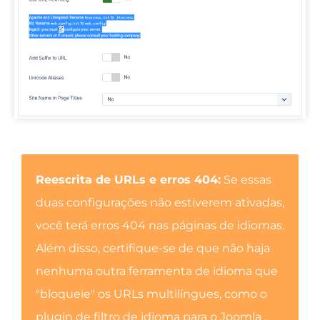
Reescrita de URLs e erros 404:
Se essas
duas configurações não estiverem ativadas,
você terá erros 404 nas páginas de idiomas.
Além disso, certifique-se de que não haja
nenhuma outra ferramenta de idioma que
"bloqueie" os URLs multilíngues, como o
plugin de filtro de idioma para o Joomla .