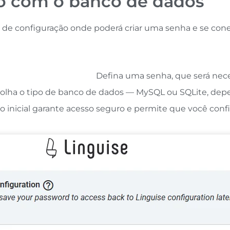
ão com o banco de dados
la de configuração onde poderá criar uma senha e se con
Defina uma senha, que será neces
olha o tipo de banco de dados — MySQL ou SQLite, depe
o inicial garante acesso seguro e permite que você conf