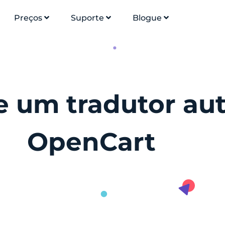
Preços
Suporte
Blogue
se um tradutor au
OpenCart