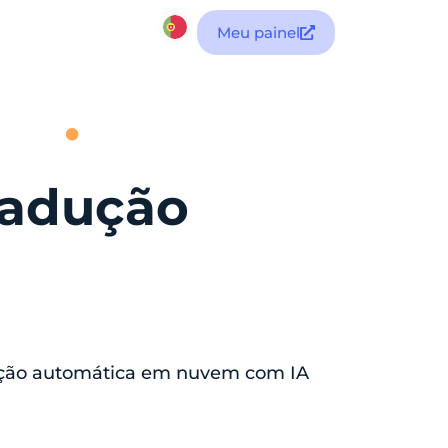
Meu painel
radução
ução automática em nuvem com IA