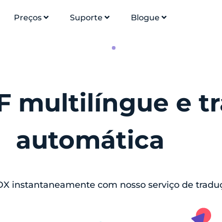
Preços
Suporte
Blogue
multilíngue e t
automática
DX instantaneamente com nosso serviço de trad