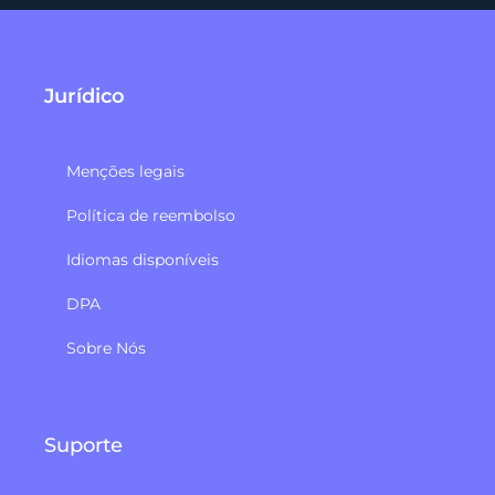
Jurídico
Menções legais
Política de reembolso​
Idiomas disponíveis
DPA
Sobre Nós
Suporte