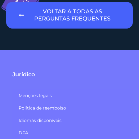
VOLTAR A TODAS AS
PERGUNTAS FREQUENTES
Jurídico
Menções legais
Política de reembolso​
Idiomas disponíveis
DPA