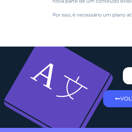
nova parte de um conteúdo existen
Por isso, é necessário um plano at
VOL