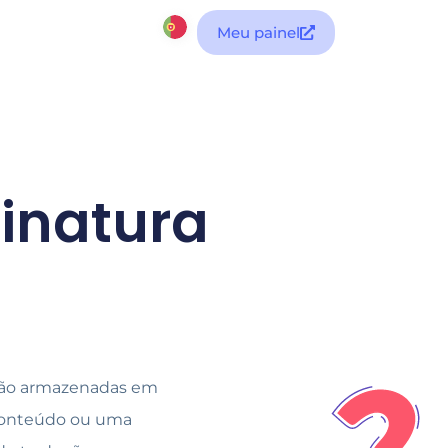
Meu painel
sinatura
s são armazenadas em
conteúdo ou uma