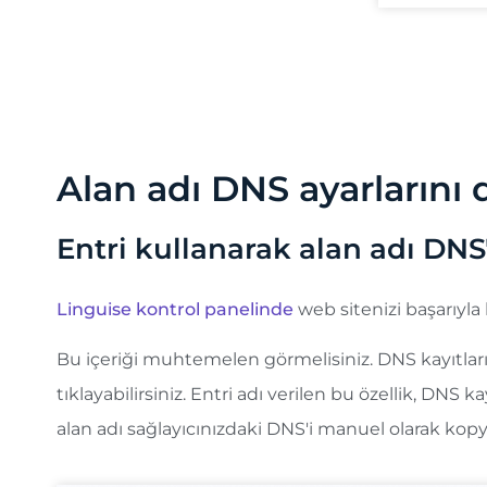
SEO için önemli not:
Kurduğunuz dil sayısı SEO üz
(>500) varsa, arama motorunun bunları işlemesi çok 
eklemenizi, ardından dizine eklendikten sonra ayd
Alan adı DNS ayarlarını d
Entri kullanarak alan adı DNS
Linguise kontrol panelinde
web sitenizi başarıyla
Bu içeriği muhtemelen görmelisiniz. DNS kayıtları
tıklayabilirsiniz. Entri adı verilen bu özellik, DN
alan adı sağlayıcınızdaki DNS'i manuel olarak kopy