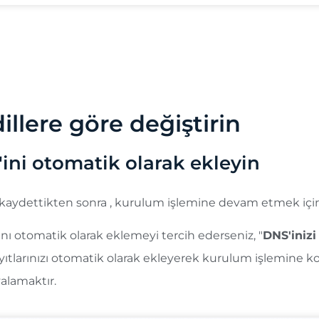
erinde büyük bir etkiye sahiptir. Çeviri dillerinizi kurd
zaman alabilir. Bu, orijinal dilinizdeki SEO'nuzu etkileyeb
a 3'er dil ekleyerek devam etmenizi öneririz.
illere göre değiştirin
'ini otomatik olarak ekleyin
 kaydettikten sonra , kurulum işlemine devam etmek için 
nı otomatik olarak eklemeyi tercih ederseniz, "
DNS'inizi
S kayıtlarınızı otomatik olarak ekleyerek kurulum işlemine
alamaktır.