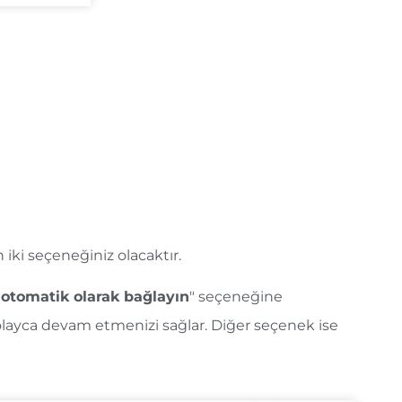
uğunuzda, çok sayıda dizine eklenmiş sayfanız
ilir. Bu nedenle, başlangıçta en fazla 5 dil
iki seçeneğiniz olacaktır.
 otomatik olarak bağlayın
" seçeneğine
 kolayca devam etmenizi sağlar. Diğer seçenek ise