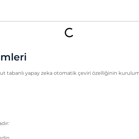
imleri
ulut tabanlı yapay zeka otomatik çeviri özelliğinin kurul
dır:
dedin