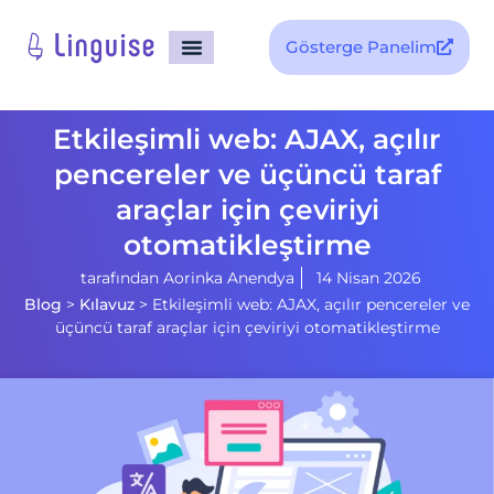
Gösterge Panelim
Etkileşimli web: AJAX, açılır
pencereler ve üçüncü taraf
araçlar için çeviriyi
otomatikleştirme
tarafından
Aorinka Anendya
14 Nisan 2026
Blog
>
Kılavuz
>
Etkileşimli web: AJAX, açılır pencereler ve
üçüncü taraf araçlar için çeviriyi otomatikleştirme