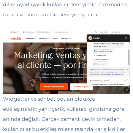
dilini uyarlayarak kullanıcı deneyimini bozmadan
tutarlı ve sorunsuz bir deneyim yaratır.
Widget'lar ve sohbet botları oldukça
etkileşimlidir; yani içerik, kullanıcı girdisine göre
anında değişir. Gerçek zamanlı çeviri olmadan,
kullanıcılar bu etkileşimler sırasında karışık diller