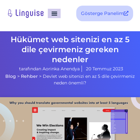
Gösterge Panelim
Hükümet web sitenizi en az 5
dile çevirmeniz gereken
nedenler
tarafından
Aorinka Anendya
20 Temmuz 2023
Blog
>
Rehber
>
Devlet web sitenizi en az 5 dile çevirmeniz
neden önemli?