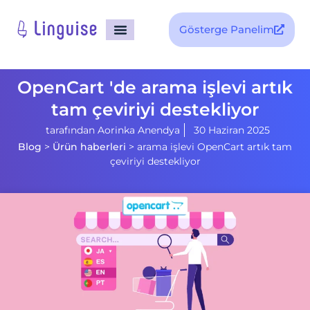
Gösterge Panelim
OpenCart 'de arama işlevi artık
tam çeviriyi destekliyor
tarafından
Aorinka Anendya
30 Haziran 2025
Blog
>
Ürün haberleri
>
arama işlevi OpenCart artık tam
çeviriyi destekliyor