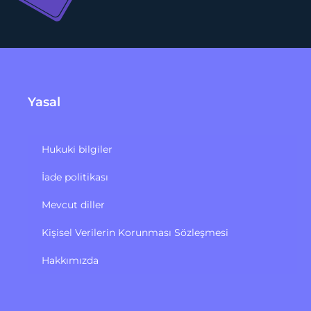
Yasal
Hukuki bilgiler
İade politikası
Mevcut diller
Kişisel Verilerin Korunması Sözleşmesi
Hakkımızda