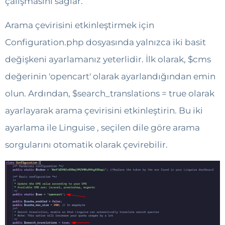
çalışmasını sağlar.
Arama çevirisini etkinleştirmek için
Configuration.php dosyasında yalnızca iki basit
değişkeni ayarlamanız yeterlidir. İlk olarak, $cms
değerinin 'opencart' olarak ayarlandığından emin
olun. Ardından, $search_translations = true olarak
ayarlayarak arama çevirisini etkinleştirin. Bu iki
ayarlama ile Linguise , seçilen dile göre arama
sorgularını otomatik olarak çevirebilir.