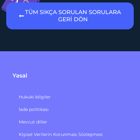
TÜM SIKÇA SORULAN SORULARA
GERİ DÖN
Yasal
Hukuki bilgiler
İade politikası
Mevcut diller
Kişisel Verilerin Korunması Sözleşmesi