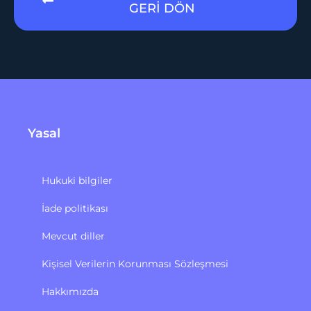
GERİ DÖN
Yasal
Hukuki bilgiler
İade politikası
Mevcut diller
Kişisel Verilerin Korunması Sözleşmesi
Hakkımızda