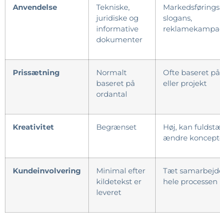
Anvendelse
Tekniske,
Markedsførings
juridiske og
slogans,
informative
reklamekampa
dokumenter
Prissætning
Normalt
Ofte baseret på
baseret på
eller projekt
ordantal
Kreativitet
Begrænset
Høj, kan fuldst
ændre koncept
Kundeinvolvering
Minimal efter
Tæt samarbej
kildetekst er
hele processen
leveret