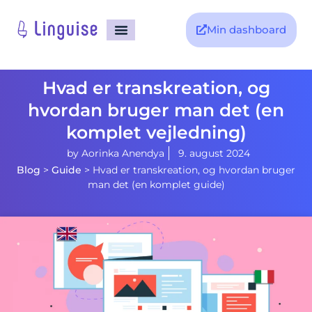
Min dashboard
Hvad er transkreation, og
hvordan bruger man det (en
komplet vejledning)
by
Aorinka Anendya
9. august 2024
Blog
>
Guide
>
Hvad er transkreation, og hvordan bruger
man det (en komplet guide)