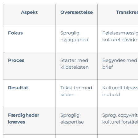
Aspekt
Oversættelse
Transkre
Fokus
Sproglig
Følelsesmæssi
nøjagtighed
kulturel påvirk
Proces
Starter med
Begyndes med 
kildeteksten
brief
Resultat
Tekst tro mod
Kulturelt tilpas
kilden
indhold
Færdigheder
Sproglig
Sprog, copywrit
kræves
ekspertise
kulturel forståe