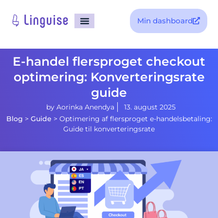
Min dashboard
E-handel flersproget checkout
optimering: Konverteringsrate
guide
by
Aorinka Anendya
13. august 2025
Blog
>
Guide
>
Optimering af flersproget e-handelsbetaling:
Guide til konverteringsrate