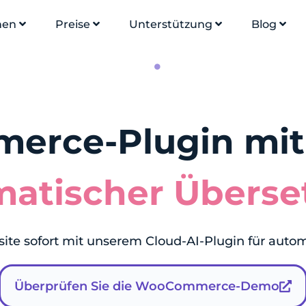
onen
Preise
Unterstützung
Blog
erce-Plugin mi
matischer Überse
te sofort mit unserem Cloud-AI-Plugin für auto
Überprüfen Sie die WooCommerce-Demo