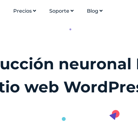
Precios
Soporte
Blog
aducción neuronal
itio web WordPre