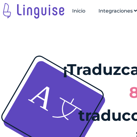
Inicio
Integraciones
¡Traduzca
traducc