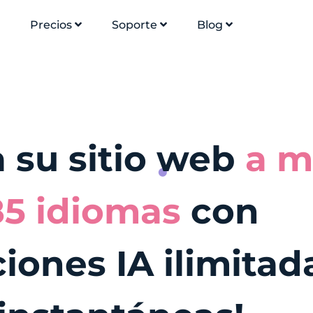
Precios
Soporte
Blog
 su sitio web
a m
85 idiomas
con
iones IA ilimitad