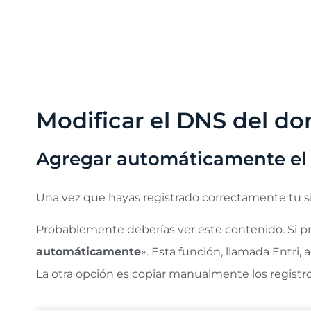
Nota importante sobre SEO:
La cantidad de idio
indexadas (>500) al configurar los idiomas de tr
posicionamiento en el idioma original. Por eso, 
mes.
Modificar el DNS del do
Agregar automáticamente el 
Una vez que hayas registrado correctamente tu s
Probablemente deberías ver este contenido. Si pr
automáticamente
». Esta función, llamada Entri,
La otra opción es copiar manualmente los regist