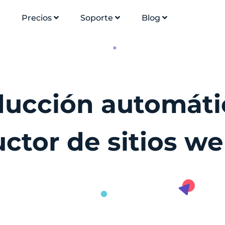
Precios
Soporte
Blog
aducción automát
uctor de sitios we