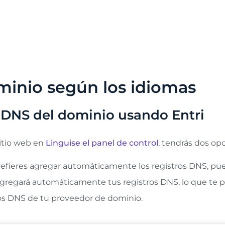
mas que configures influye considerablemente en el po
aducción, el motor de búsqueda puede tardar mucho en pro
recomendamos añadir inicialmente un máximo de 5 idiomas 
minio según los idiomas
DNS del dominio usando Entri
itio web en
Linguise el panel de control
, tendrás dos op
efieres agregar automáticamente los registros DNS, pue
 agregará automáticamente tus registros DNS, lo que te pe
ros DNS de tu proveedor de dominio.