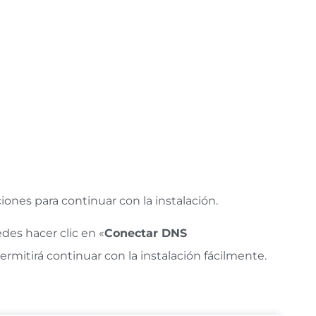
sicionamiento SEO. Si tienes muchas páginas
cesarlas, lo que podría afectar tu
y, una vez indexados, añadirlos de 3 en 3 al
ciones para continuar con la instalación.
des hacer clic en «
Conectar DNS
rmitirá continuar con la instalación fácilmente.