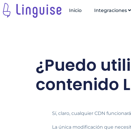
Inicio
Integraciones
¿Puedo util
contenido L
Sí, claro, cualquier CDN funcionará
La única modificación que necesit