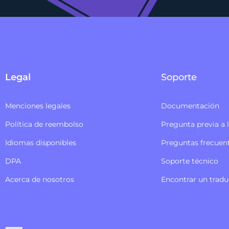
Legal
Soporte
Menciones legales
Documentación
Política de reembolso
Pregunta previa a 
Idiomas disponibles
Preguntas frecuen
DPA
Soporte técnico
Acerca de nosotros
Encontrar un tradu