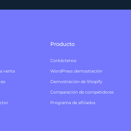
Producto
Contáctenos
la venta
WordPress demostración
tes
Demostración de Shopify
Comparación de competidores
ctor
Programa de afiliados