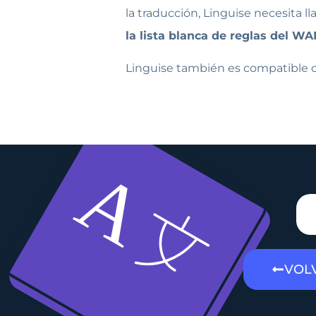
la traducción, Linguise necesita ll
la lista blanca de reglas del WA
Linguise también es compatible c
VOL