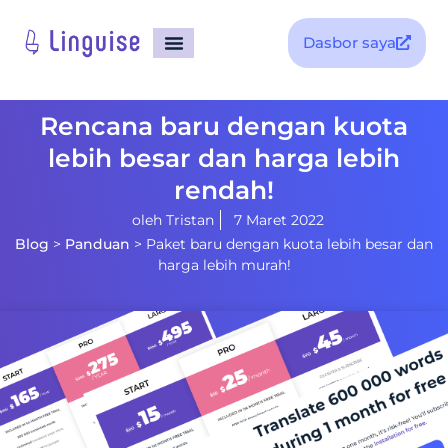
Dasbor saya
Rencana baru dengan kuota
lebih besar dan harga lebih
rendah!
oleh
Tristan
7 Maret 2022
Blog
>
Panduan
>
Paket baru dengan kuota lebih besar dan
harga lebih murah!