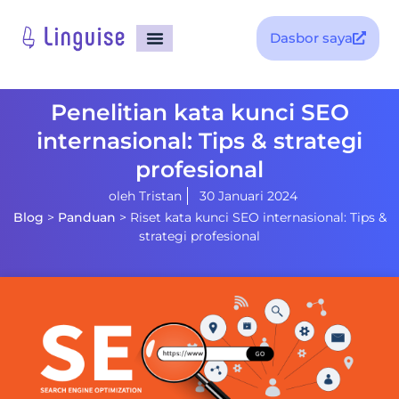
Dasbor saya
Penelitian kata kunci SEO
internasional: Tips & strategi
profesional
oleh
Tristan
30 Januari 2024
Blog
>
Panduan
>
Riset kata kunci SEO internasional: Tips &
strategi profesional