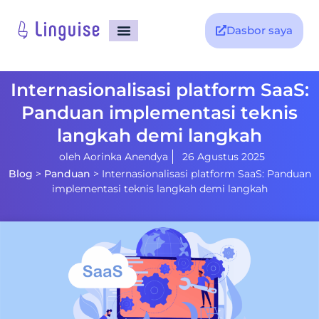
Dasbor saya
Internasionalisasi platform SaaS:
Panduan implementasi teknis
langkah demi langkah
oleh
Aorinka Anendya
26 Agustus 2025
Blog
>
Panduan
>
Internasionalisasi platform SaaS: Panduan
implementasi teknis langkah demi langkah