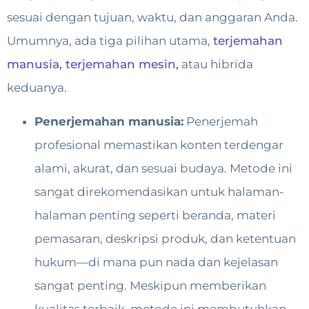
sesuai dengan tujuan, waktu, dan anggaran Anda.
Umumnya, ada tiga pilihan utama,
terjemahan
manusia, terjemahan mesin,
atau hibrida
keduanya.
Penerjemahan manusia:
Penerjemah
profesional memastikan konten terdengar
alami, akurat, dan sesuai budaya. Metode ini
sangat direkomendasikan untuk halaman-
halaman penting seperti beranda, materi
pemasaran, deskripsi produk, dan ketentuan
hukum—di mana pun nada dan kejelasan
sangat penting. Meskipun memberikan
kualitas terbaik, metode ini membutuhkan