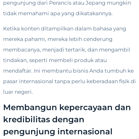
pengunjung dari Perancis atau Jepang mungkin
tidak memahami apa yang dikatakannya.
Ketika konten ditampilkan dalam bahasa yang
mereka pahami, mereka lebih cenderung
membacanya, menjadi tertarik, dan mengambil
tindakan, seperti membeli produk atau
mendaftar. Ini membantu bisnis Anda tumbuh ke
pasar internasional tanpa perlu keberadaan fisik di
luar negeri.
Membangun kepercayaan dan
kredibilitas dengan
pengunjung internasional