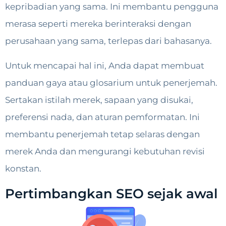
kepribadian yang sama. Ini membantu pengguna
merasa seperti mereka berinteraksi dengan
perusahaan yang sama, terlepas dari bahasanya.
Untuk mencapai hal ini, Anda dapat membuat
panduan gaya atau glosarium untuk penerjemah.
Sertakan istilah merek, sapaan yang disukai,
preferensi nada, dan aturan pemformatan. Ini
membantu penerjemah tetap selaras dengan
merek Anda dan mengurangi kebutuhan revisi
konstan.
Pertimbangkan SEO sejak awal