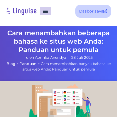
Dasbor saya
Cara menambahkan beberapa
bahasa ke situs web Anda:
Panduan untuk pemula
oleh
Aorinka Anendya
28 Juli 2025
Blog
>
Panduan
>
Cara menambahkan banyak bahasa ke
situs web Anda: Panduan untuk pemula