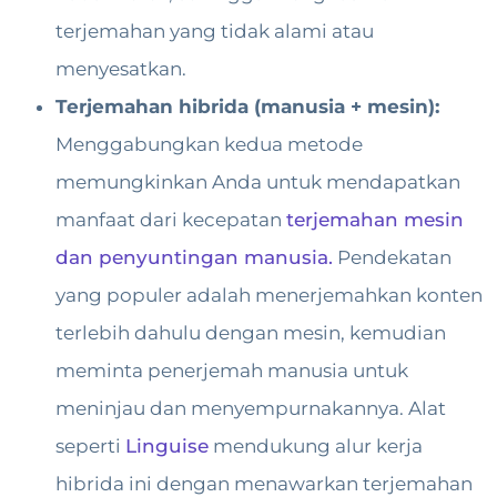
terjemahan yang tidak alami atau
menyesatkan.
Terjemahan hibrida (manusia + mesin):
Menggabungkan kedua metode
memungkinkan Anda untuk mendapatkan
manfaat dari kecepatan
terjemahan mesin
dan penyuntingan manusia.
Pendekatan
yang populer adalah menerjemahkan konten
terlebih dahulu dengan mesin, kemudian
meminta penerjemah manusia untuk
meninjau dan menyempurnakannya. Alat
seperti
Linguise
mendukung alur kerja
hibrida ini dengan menawarkan terjemahan