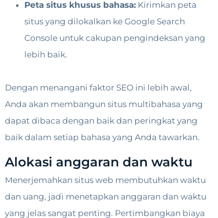
Peta situs khusus bahasa:
Kirimkan peta
situs yang dilokalkan ke Google Search
Console untuk cakupan pengindeksan yang
lebih baik.
Dengan menangani faktor SEO ini lebih awal,
Anda akan membangun situs multibahasa yang
dapat dibaca dengan baik dan peringkat yang
baik dalam setiap bahasa yang Anda tawarkan.
Alokasi anggaran dan waktu
Menerjemahkan situs web membutuhkan waktu
dan uang, jadi menetapkan anggaran dan waktu
yang jelas sangat penting. Pertimbangkan biaya