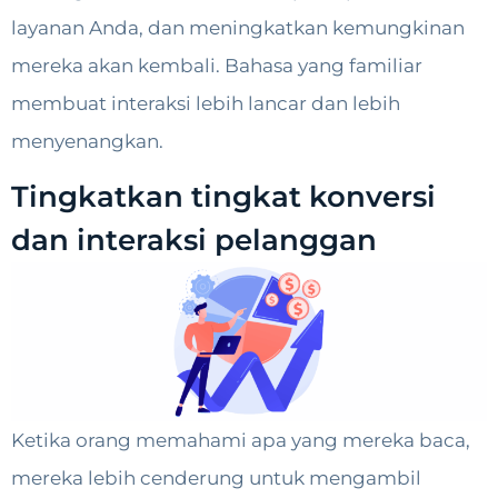
layanan Anda, dan meningkatkan kemungkinan
mereka akan kembali. Bahasa yang familiar
membuat interaksi lebih lancar dan lebih
menyenangkan.
Tingkatkan tingkat konversi
dan interaksi pelanggan
Ketika orang memahami apa yang mereka baca,
mereka lebih cenderung untuk mengambil