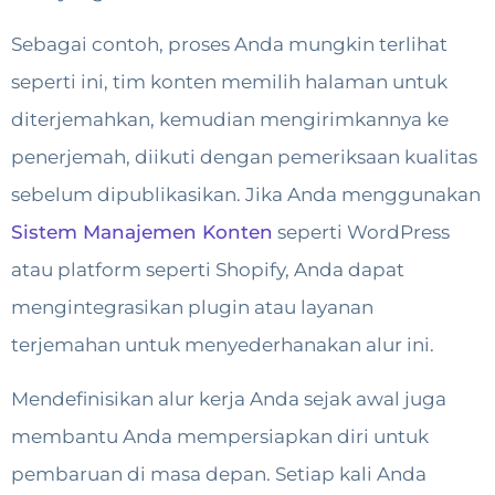
Sebagai contoh, proses Anda mungkin terlihat
seperti ini, tim konten memilih halaman untuk
diterjemahkan, kemudian mengirimkannya ke
penerjemah, diikuti dengan pemeriksaan kualitas
sebelum dipublikasikan. Jika Anda menggunakan
Sistem Manajemen Konten
seperti WordPress
atau platform seperti Shopify, Anda dapat
mengintegrasikan plugin atau layanan
terjemahan untuk menyederhanakan alur ini.
Mendefinisikan alur kerja Anda sejak awal juga
membantu Anda mempersiapkan diri untuk
pembaruan di masa depan. Setiap kali Anda