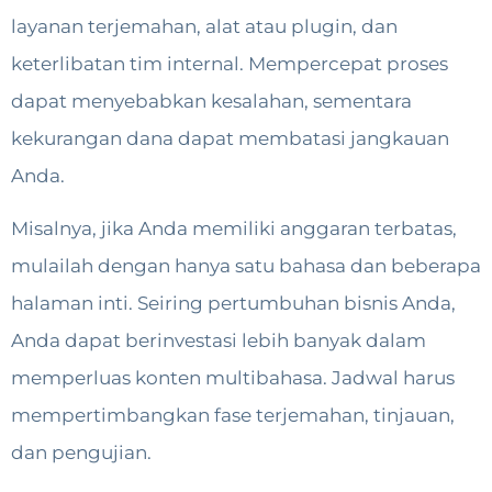
layanan terjemahan, alat atau plugin, dan
keterlibatan tim internal. Mempercepat proses
dapat menyebabkan kesalahan, sementara
kekurangan dana dapat membatasi jangkauan
Anda.
Misalnya, jika Anda memiliki anggaran terbatas,
mulailah dengan hanya satu bahasa dan beberapa
halaman inti. Seiring pertumbuhan bisnis Anda,
Anda dapat berinvestasi lebih banyak dalam
memperluas konten multibahasa. Jadwal harus
mempertimbangkan fase terjemahan, tinjauan,
dan pengujian.