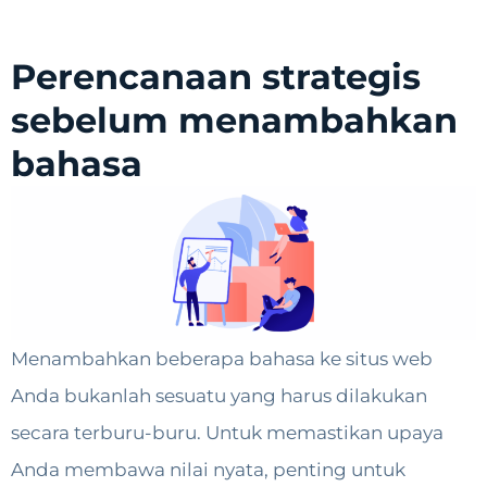
Perencanaan strategis
sebelum menambahkan
bahasa
Menambahkan beberapa bahasa ke situs web
Anda bukanlah sesuatu yang harus dilakukan
secara terburu-buru. Untuk memastikan upaya
Anda membawa nilai nyata, penting untuk