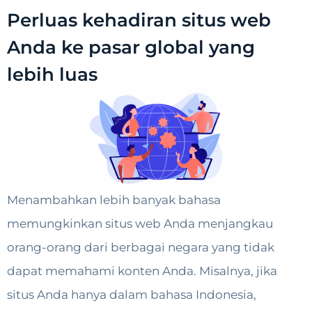
Perluas kehadiran situs web
Anda ke pasar global yang
lebih luas
Menambahkan lebih banyak bahasa
memungkinkan situs web Anda menjangkau
orang-orang dari berbagai negara yang tidak
dapat memahami konten Anda. Misalnya, jika
situs Anda hanya dalam bahasa Indonesia,