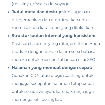
(misalnya, /fr/sacs-de-voyage).
Judul meta dan deskripsi:
Ini juga harus
diterjemahkan dan dioptimalkan untuk
memasukkan kata kunci yang dilokalkan.
Struktur tautan internal yang konsisten:
Pastikan halaman yang diterjemahkan Anda
tautkan dengan benar dalam versi bahasa
mereka untuk mempertahankan nilai SEO.
Halaman yang memuat dengan cepat:
Gunakan CDN atau plugin caching untuk
menjaga kecepatan halaman tetap cepat
untuk semua wilayah, karena kinerja juga
memengaruhi peringkat.