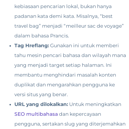
kebiasaan pencarian lokal, bukan hanya
padanan kata demi kata. Misalnya, “best
travel bag” menjadi “meilleur sac de voyage”
dalam bahasa Prancis.
Tag Hreflang:
Gunakan ini untuk memberi
tahu mesin pencari bahasa dan wilayah mana
yang menjadi target setiap halaman. Ini
membantu menghindari masalah konten
duplikat dan mengarahkan pengguna ke
versi situs yang benar.
URL yang dilokalkan:
Untuk meningkatkan
SEO multibahasa
dan kepercayaan
pengguna, sertakan slug yang diterjemahkan