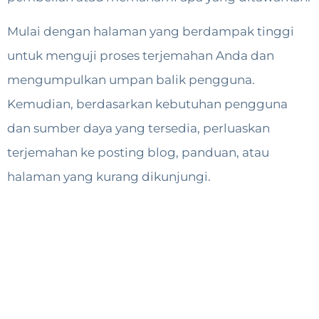
Mulai dengan halaman yang berdampak tinggi
untuk menguji proses terjemahan Anda dan
mengumpulkan umpan balik pengguna.
Kemudian, berdasarkan kebutuhan pengguna
dan sumber daya yang tersedia, perluaskan
terjemahan ke posting blog, panduan, atau
halaman yang kurang dikunjungi.