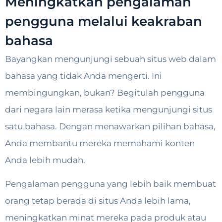
Meningkatkan pengalaman
pengguna melalui keakraban
bahasa
Bayangkan mengunjungi sebuah situs web dalam
bahasa yang tidak Anda mengerti. Ini
membingungkan, bukan? Begitulah pengguna
dari negara lain merasa ketika mengunjungi situs
satu bahasa. Dengan menawarkan pilihan bahasa,
Anda membantu mereka memahami konten
Anda lebih mudah.
Pengalaman pengguna yang lebih baik membuat
orang tetap berada di situs Anda lebih lama,
meningkatkan minat mereka pada produk atau