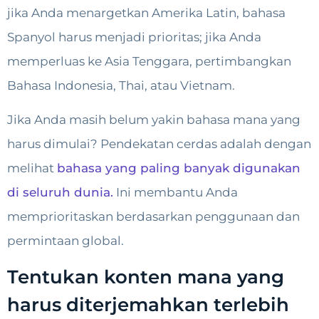
jika Anda menargetkan Amerika Latin, bahasa
Spanyol harus menjadi prioritas; jika Anda
memperluas ke Asia Tenggara, pertimbangkan
Bahasa Indonesia, Thai, atau Vietnam.
Jika Anda masih belum yakin bahasa mana yang
harus dimulai? Pendekatan cerdas adalah dengan
melihat
bahasa yang paling banyak digunakan
di seluruh dunia.
Ini membantu Anda
memprioritaskan berdasarkan penggunaan dan
permintaan global.
Tentukan konten mana yang
harus diterjemahkan terlebih