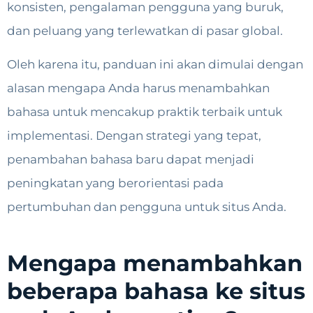
konsisten, pengalaman pengguna yang buruk,
dan peluang yang terlewatkan di pasar global.
Oleh karena itu, panduan ini akan dimulai dengan
alasan mengapa Anda harus menambahkan
bahasa untuk mencakup praktik terbaik untuk
implementasi. Dengan strategi yang tepat,
penambahan bahasa baru dapat menjadi
peningkatan yang berorientasi pada
pertumbuhan dan pengguna untuk situs Anda.
Mengapa menambahkan
beberapa bahasa ke situs