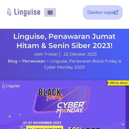
Dasbor saya
Linguise, Penawaran Jumat
Hitam & Senin Siber 2023!
oleh
Tristan
25 Oktober 2023
Blog
>
Penawaran
>
Linguise, Penawaran Black Friday &
Cyber ​​Monday 2023!