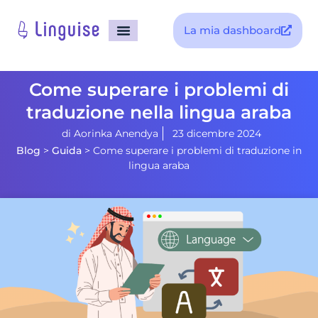
La mia dashboard
Come superare i problemi di
traduzione nella lingua araba
di
Aorinka Anendya
23 dicembre 2024
Blog
>
Guida
>
Come superare i problemi di traduzione in
lingua araba