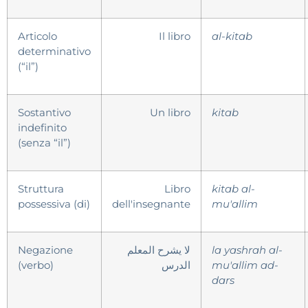
Articolo
Il libro
al-kitab
determinativo
(“il”)
Sostantivo
Un libro
kitab
indefinito
(senza “il”)
Struttura
Libro
kitab al-
possessiva (di)
dell'insegnante
mu'allim
Negazione
لا يشرح المعلم
la yashrah al-
(verbo)
الدرس
mu'allim ad-
dars