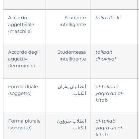
Accordo
Studente
talib dhaki
aggettivale
intelligente
(maschile)
Accordo degli
Studentessa
talibah
aggettivi
intelligente
dhakiyah
(femminile)
Forma duale
الطالبان يقرآن
al-taliban
(soggetto)
الكتاب
yaqra'an al-
kitab
Forma plurale
الطلاب يقرؤون
al-tullab
(soggetto)
الكتاب
yaqra'un al-
kitab