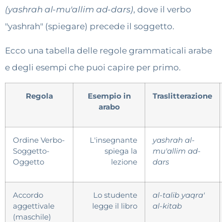
(yashrah al-mu'allim ad-dars)
, dove il verbo
"yashrah" (spiegare) precede il soggetto.
Ecco una tabella delle regole grammaticali arabe
e degli esempi che puoi capire per primo.
Regola
Esempio in
Traslitterazione
arabo
Ordine Verbo-
L'insegnante
yashrah al-
Soggetto-
spiega la
mu'allim ad-
Oggetto
lezione
dars
Accordo
Lo studente
al-talib yaqra'
aggettivale
legge il libro
al-kitab
(maschile)