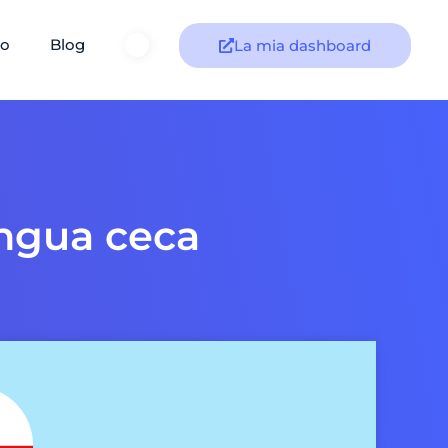
to
Blog
La mia dashboard
ingua ceca