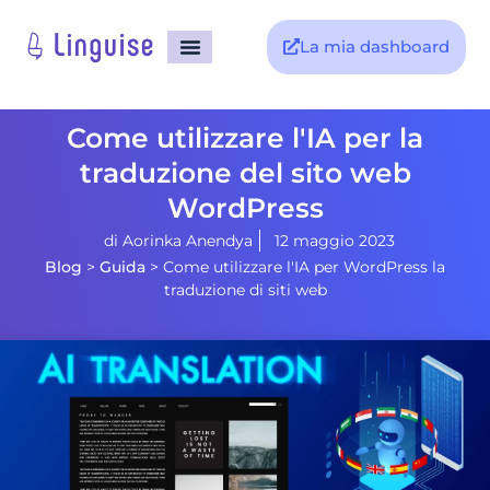
La mia dashboard
Come utilizzare l'IA per la
traduzione del sito web
WordPress
di
Aorinka Anendya
12 maggio 2023
Blog
>
Guida
>
Come utilizzare l'IA per WordPress la
traduzione di siti web