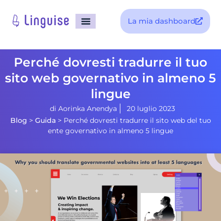
La mia dashboard
Perché dovresti tradurre il tuo
sito web governativo in almeno 5
lingue
di
Aorinka Anendya
20 luglio 2023
Blog
>
Guida
>
Perché dovresti tradurre il sito web del tuo
ente governativo in almeno 5 lingue