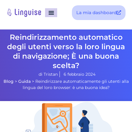
La mia dashboard
Reindirizzamento automatico
degli utenti verso la loro lingua
di navigazione; È una buona
scelta?
di
Tristan
6 febbraio 2024
Blog
>
Guida
>
Reindirizzare automaticamente gli utenti alla
lingua del loro browser: è una buona idea?