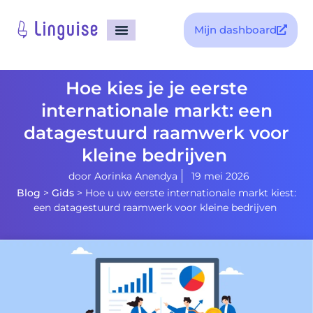
Mijn dashboard
Hoe kies je je eerste
internationale markt: een
datagestuurd raamwerk voor
kleine bedrijven
door
Aorinka Anendya
19 mei 2026
Blog
>
Gids
>
Hoe u uw eerste internationale markt kiest:
een datagestuurd raamwerk voor kleine bedrijven