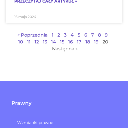
PRZECZYTAJ CAŁY ARTYKUŁ »
16 maja 2024
« Poprzednia
1
2
3
4
5
6
7
8
9
10
11
12
13
14
15
16
17
18
19
20
Następna »
Prawny
Wzmianki prawne