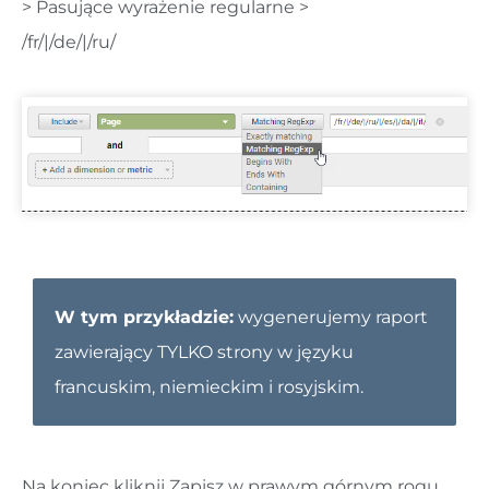
> Pasujące wyrażenie regularne >
/fr/|/de/|/ru/
W tym przykładzie:
wygenerujemy raport
zawierający TYLKO strony w języku
francuskim, niemieckim i rosyjskim.
Na koniec kliknij Zapisz w prawym górnym rogu