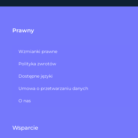
Prawny
Wzmianki prawne
Polityka zwrotów​
Dostępne języki
Umowa o przetwarzaniu danych
O nas
Wsparcie