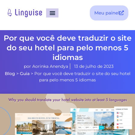
Meu painel
Por que você deve traduzir o site
do seu hotel para pelo menos 5
idiomas
por
Aorinka Anendya
13 de julho de 2023
Blog
>
Guia
>
Por que você deve traduzir o site do seu hotel
para pelo menos 5 idiomas