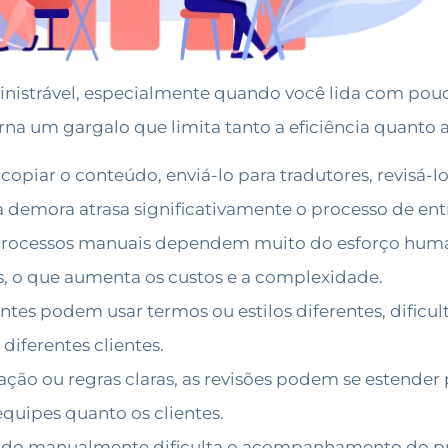
nistrável, especialmente quando você lida com pouc
a um gargalo que limita tanto a eficiência quanto a
opiar o conteúdo, enviá-lo para tradutores, revisá-l
a demora atrasa significativamente o processo de ent
rocessos manuais dependem muito do esforço humano
s, o que aumenta os custos e a complexidade.
ntes podem usar termos ou estilos diferentes, difi
diferentes clientes.
o ou regras claras, as revisões podem se estender p
quipes quanto os clientes.
udo manualmente dificulta o acompanhamento do pro