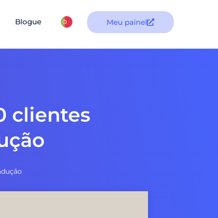
Blogue
Meu painel
 clientes
dução
radução