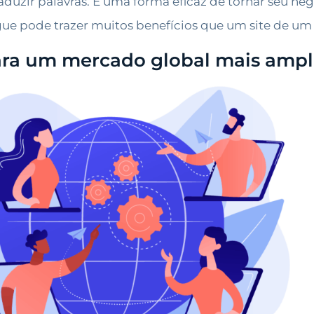
raduzir palavras. É uma forma eficaz de tornar seu ne
ngue pode trazer muitos benefícios que um site de u
para um mercado global mais amp