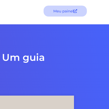
Meu painel
: Um guia