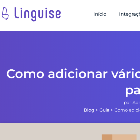
Início
Integraç
Como adicionar vário
pa
por
Aor
Blog
>
Guia
>
Como adicio