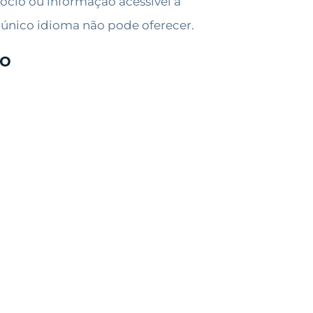
gócio ou informação acessível a
m único idioma não pode oferecer.
lo