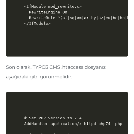
<IfModule mod_rewrite.c>

  RewriteEngine On

  RewriteRule ^(af|sq|am|ar|hy|az|eu|be|bn|bs|
</IfModule>
Son olarak, TYPO3 CMS .htaccess dosyanız
aşağıdaki gibi görünmelidir:
# Set PHP version to 7.4

AddHandler application/x-httpd-php74 .php
