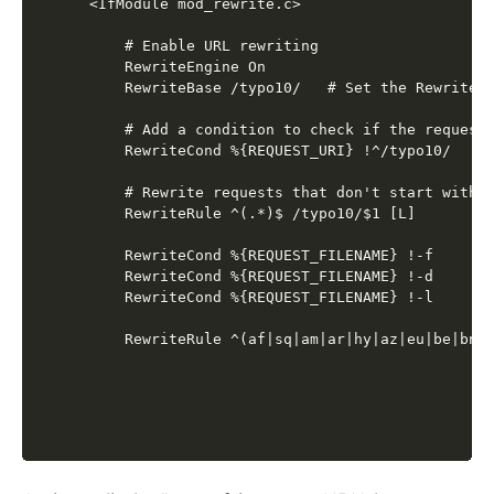
<IfModule mod_rewrite.c>

	# Enable URL rewriting

	RewriteEngine On

	RewriteBase /typo10/   # Set the RewriteBase to the subfolder

    # Add a condition to check if the request 
    RewriteCond %{REQUEST_URI} !^/typo10/

    # Rewrite requests that don't start with t
    RewriteRule ^(.*)$ /typo10/$1 [L]

    RewriteCond %{REQUEST_FILENAME} !-f

    RewriteCond %{REQUEST_FILENAME} !-d

    RewriteCond %{REQUEST_FILENAME} !-l
