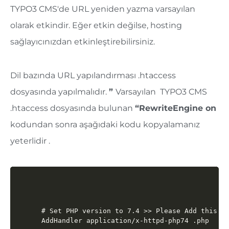
TYPO3 CMS'de URL yeniden yazma varsayılan
olarak etkindir. Eğer etkin değilse, hosting
sağlayıcınızdan etkinleştirebilirsiniz.
Dil bazında URL yapılandırması .htaccess
dosyasında yapılmalıdır.
”
Varsayılan
TYPO3 CMS
.htaccess dosyasında bulunan
“
RewriteEngine on
kodundan sonra aşağıdaki kodu kopyalamanız
yeterlidir
.
# Set PHP version to 7.4 >> Please Add this co
AddHandler application/x-httpd-php74 .php
