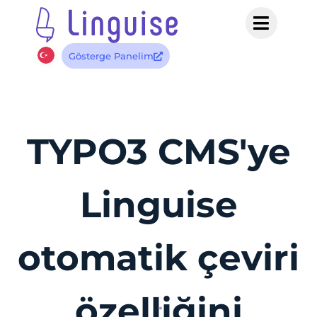
Gösterge Panelim
TYPO3 CMS'ye
Linguise
otomatik çeviri
özelliğini