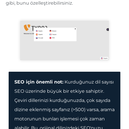
gibi, bunu özelleştirebilirsiniz.
SEO için önemli not:
Kurduğunuz dil sayısı
SEO üzerinde büyük bir etkiye sahiptir.
Çeviri dillerinizi kurduğunuzda, çok sayıda
dizine eklenmiş sayfanız (>500) varsa, arama
motorunun bunları işlemesi çok zaman
alabilir. Bu, orijinal dilinizdeki SEO'nuzu