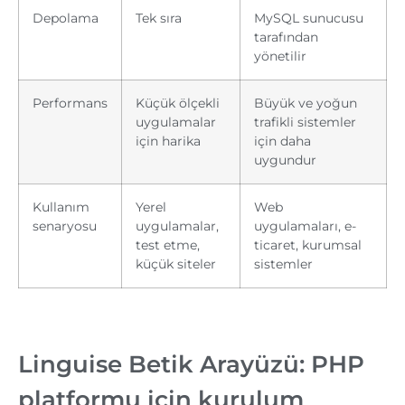
Depolama
Tek sıra
MySQL sunucusu
tarafından
yönetilir
Performans
Küçük ölçekli
Büyük ve yoğun
uygulamalar
trafikli sistemler
için harika
için daha
uygundur
Kullanım
Yerel
Web
senaryosu
uygulamalar,
uygulamaları, e-
test etme,
ticaret, kurumsal
küçük siteler
sistemler
Linguise Betik Arayüzü: PHP
platformu için kurulum