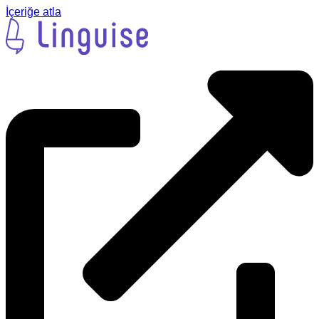
İçeriğe atla