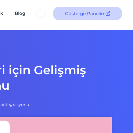
ek
Blog
Gösterge Panelim
i için Gelişmiş
nu
O entegrasyonu