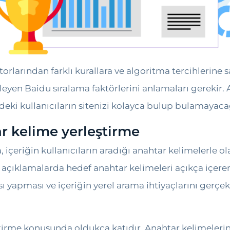
rlarından farklı kurallara ve algoritma tercihlerine s
leyen Baidu sıralama faktörlerini anlamaları gerekir.
eki kullanıcıların sitenizi kolayca bulup bulamayacağ
r kelime yerleştirme
a, içeriğin kullanıcıların aradığı anahtar kelimelerle 
 ve açıklamalarda hedef anahtar kelimeleri açıkça içere
ı yapması ve içeriğin yerel arama ihtiyaçlarını gerçe
ştirme konusunda oldukça katıdır. Anahtar kelimeler