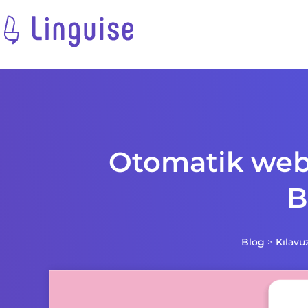
Otomatik web s
B
Blog
>
Kılavu