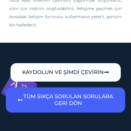
fazla web sitesinin çevirisini yaptırmak istiyorsanız,
sizin için indirim oluşturabiliriz. İletişime geçmek için
buradaki iletişim formunu kullanmanız yeterli, gerisini
biz hallederiz.
KAYDOLUN VE ŞİMDİ ÇEVİRİN
TÜM SIKÇA SORULAN SORULARA
GERİ DÖN