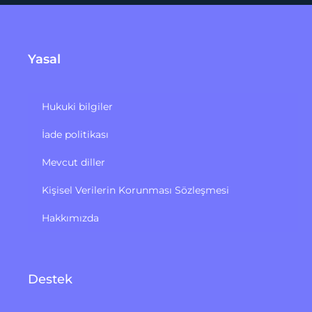
Yasal
Hukuki bilgiler
İade politikası
Mevcut diller
Kişisel Verilerin Korunması Sözleşmesi
Hakkımızda
Destek