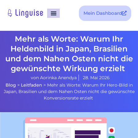
Mein Dashboard
Mehr als Worte: Warum Ihr
Heldenbild in Japan, Brasilien
und dem Nahen Osten nicht die
gewünschte Wirkung erzielt
von
Aorinka Anendya
28. Mai 2026
Blog
>
Leitfaden
>
Mehr als Worte: Warum Ihr Hero-Bild in
Japan, Brasilien und dem Nahen Osten nicht die gewünschte
Konversionsrate erzielt