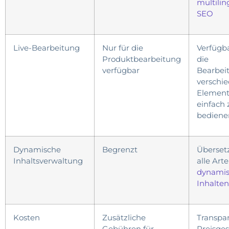
multilin
SEO
Live-Bearbeitung
Nur für die
Verfügba
Produktbearbeitung
die
verfügbar
Bearbei
verschi
Element
einfach 
bediene
Dynamische
Begrenzt
Überset
Inhaltsverwaltung
alle Art
dynami
Inhalten
Kosten
Zusätzliche
Transpa
Gebühren für
Preisges