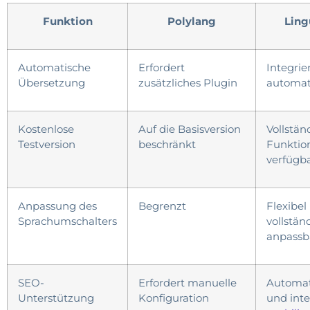
Funktion
Polylang
Ling
Automatische
Erfordert
Integrie
Übersetzung
zusätzliches Plugin
automat
Kostenlose
Auf die Basisversion
Vollstän
Testversion
beschränkt
Funktio
verfügb
Anpassung des
Begrenzt
Flexibel
Sprachumschalters
vollstän
anpassb
SEO-
Erfordert manuelle
Automat
Unterstützung
Konfiguration
und inte