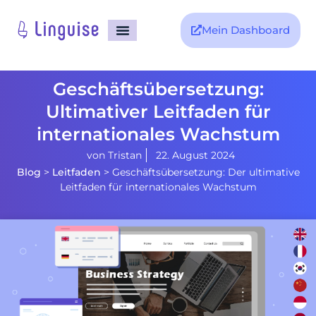
Mein Dashboard
Geschäftsübersetzung:
Ultimativer Leitfaden für
internationales Wachstum
von
Tristan
22. August 2024
Blog
>
Leitfaden
>
Geschäftsübersetzung: Der ultimative
Leitfaden für internationales Wachstum